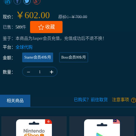
￥602.00
现价：
原价：￥700.00
收藏
已售：
589
件
鉴于：本商品为Jasper会员充值，充值成功后不退不换！
平台：
全球代购
Starter会员49$/月
Boss会员99$/月
金额：
数量：
1
已购买？前往取货
注意事项
相关商品