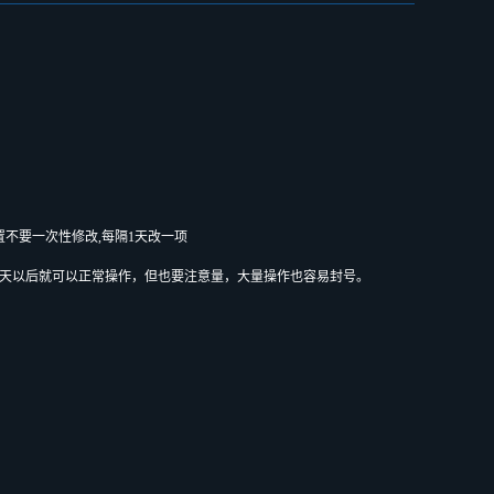
置不要一次性修改,每隔1天改一项
篇，7天以后就可以正常操作，但也要注意量，大量操作也容易封号。