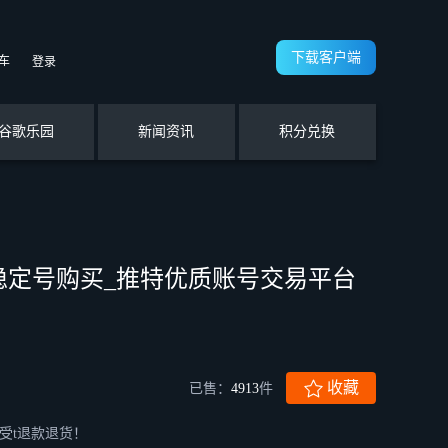
下载客户端
车
登录
谷歌乐园
新闻资讯
积分兑换
老号稳定号购买_推特优质账号交易平台
收藏
已售：
4913
件
接受t退款退货！