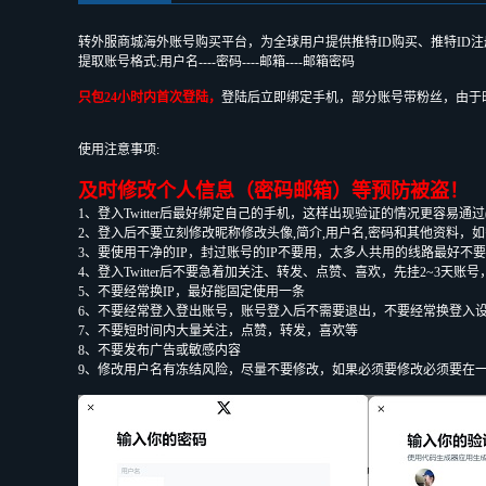
转外服商城海外账号购买平台，为全球用户提供推特ID购买、推特ID
提取账号格式:用户名----密码----邮箱----邮箱密码
只包24小时内首次登陆，
登陆后立即绑定手机，部分账号带粉丝，由于
使用注意事项:
及时修改个人信息（密码邮箱）等预防被盗！
1、登入Twitter后最好绑定自己的手机，这样出现验证的情况更容易通过
2、登入后不要立刻修改昵称修改头像,简介,用户名,密码和其他资料，
3、要使用干净的IP，封过账号的IP不要用，太多人共用的线路最好不
4、登入Twitter后不要急着加关注、转发、点赞、喜欢，先挂2~3
5、不要经常换IP，最好能固定使用一条
6、不要经常登入登出账号，账号登入后不需要退出，不要经常换登入
7、不要短时间内大量关注，点赞，转发，喜欢等
8、不要发布广告或敏感内容
9、修改用户名有冻结风险，尽量不要修改，如果必须要修改必须要在一个