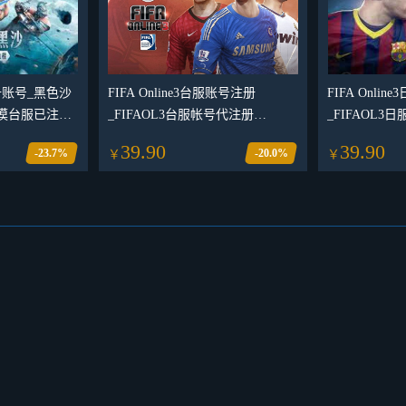
账号_黑色沙
FIFA Online3台服账号注册
FIFA Onli
漠台服已注册
_FIFAOL3台服帐号代注册
_FIFAOL3
_FIFAonline3新号注册_可自定义
_FIFAonli
39.90
39.90
-23.7%
-20.0%
￥
￥
角色名ID
角色名ID