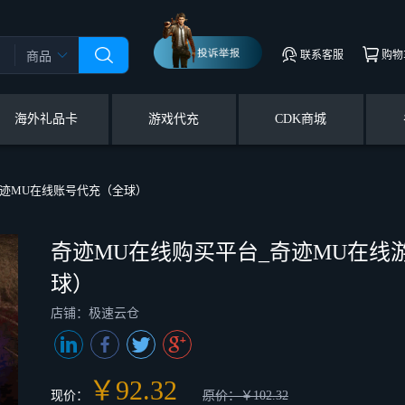
联系客服
购物
商品
海外礼品卡
游戏代充
CDK商城
奇迹MU在线账号代充（全球）
奇迹MU在线购买平台_奇迹MU在线
球）
店铺：极速云仓
￥92.32
现价：
原价：￥102.32