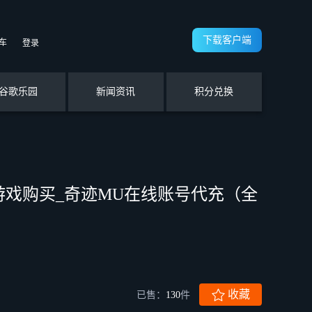
下载客户端
车
登录
谷歌乐园
新闻资讯
积分兑换
游戏购买_奇迹MU在线账号代充（全
收藏
已售：
130
件