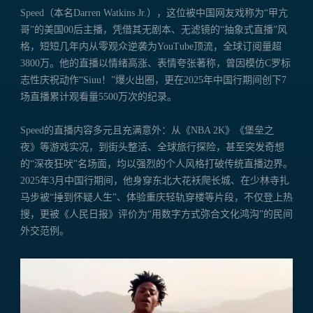
Speed（本名Darren Watkins Jr.），这位被中国网友戏称为“甲亢
哥”的美国00后主播，凭借其无剧本、无滤镜的“抽象式直播”风
格，短短几年内从零观众逆袭为YouTube顶流，全球订阅量超
3800万。他的直播以情绪高涨、表情夸张著称，曾因模仿C罗标
志性庆祝动作“Siuu！”爆火出圈，更在2025年中国行期间创下7
场直播累计观看量5500万次的纪录。
Speed的直播内容多元且充满意外：从《NBA 2K》《堡垒之
夜》等游戏实况，到街头整活、全球旅行探险，甚至突发奇想
的“深夜狂吠”名场面，均以强烈的个人风格打破传统直播边界。
2025年3月中国行期间，他身穿东北大花袄爬长城、在少林寺扎
马步被“捶到怀疑人生”、体验重庆轻轨穿楼等片段，不仅登上热
搜，更被《人民日报》评价为“用数字方式弥合文化鸿沟”的民间
外交范例。