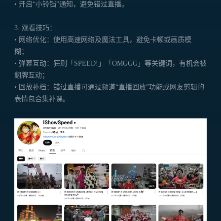
•
开启“小铃铛”通知，避免错过直播。
3. 观看技巧：
• 网络优化：使用高速网络及魔法工具，避免卡顿或画质模
糊；
• 弹幕互动：狂刷「SPEED!」「OMGGG」等关键词，有机会被
翻牌互动；
• 回放补档：错过直播可通过频道“直播回放”功能或网友剪辑的
表情包合集补课。