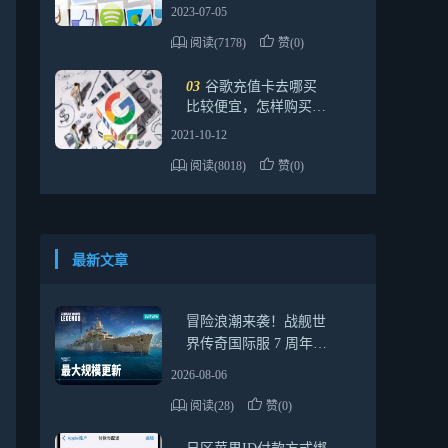
如何解决
2023-07-05
阅读(7178)
赞(0)
03
谷歌充值卡去哪买
比较便宜，怎样购买更
加划算
2021-10-12
阅读(8018)
赞(0)
最新文章
冒险浪潮来袭！战舰世
界传奇国际服 7 周年最
全活动指南，新船福利
2026-08-06
一网打尽
阅读(28)
赞(0)