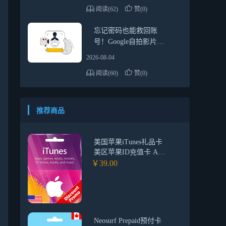
阅读(62)
赞(0)
忘记密码也能救回账
号！Google自拍影片验
证详细教学
2026-08-04
阅读(60)
赞(0)
推荐商品
美国苹果iTunes礼品卡
美区苹果ID充值卡 App
Store苹果礼品卡兑换码
￥39.00
Neosurf Prepaid预付卡