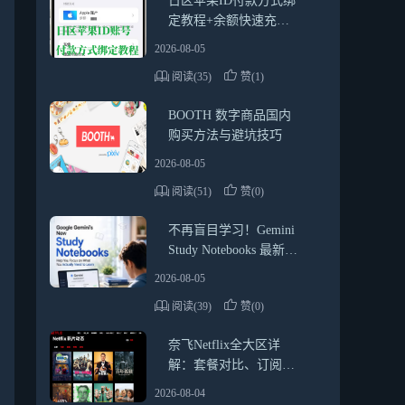
日区苹果ID付款方式绑
定教程+余额快速充值
方法（2026最新靠谱指
2026-08-05
南）
阅读(35)
赞(1)
BOOTH 数字商品国内
购买方法与避坑技巧
2026-08-05
阅读(51)
赞(0)
不再盲目学习！Gemini
Study Notebooks 最新使
用教程与实用技巧
2026-08-05
阅读(39)
赞(0)
奈飞Netflix全大区详
解：套餐对比、订阅方
式、礼品卡使用指南
2026-08-04