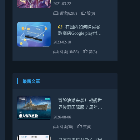
月8日开启测试
2021-03-22
阅读(6287)
赞(0)
03
在国内如何购买谷
歌商店Google play付费
游戏或应用，用一张虚
2023-02-10
拟信用卡就够了！
阅读(16458)
赞(3)
最新文章
冒险浪潮来袭！战舰世
界传奇国际服 7 周年最
全活动指南，新船福利
2026-08-06
一网打尽
阅读(30)
赞(0)