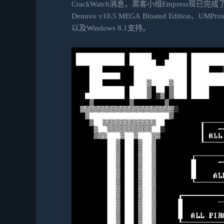
CrackWatch消息，黑客小组Empress
Denuvo v10.5 MEGA Bloated Edition
以及Windows 8.1支持。