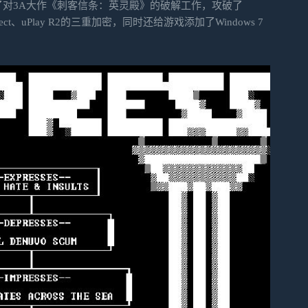
现已完成了对3A大作《刺客信条：英灵殿》的破解工作，攻破了
、UMProtect、uPlay R2的三重加密，同时还给游戏添加了Windows 7