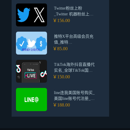
Twitter粉丝上粉
_Twitter 机器粉丝上粉
_Twitter涨粉平台
￥156.00
推特X平台高级会员充
值_推特
Premium/Premium+订阅
￥85.00
Twitter蓝V代充 | 极速
充值一对一人工服务
TikTok海外抖音直播代
实名_全球TikTok国际
抖音橱窗实名认证
￥150.00
_Tiktok直播橱窗代实名
认证平台
line连我美国账号购买_
美国line账号代注册_连
我Line美国账号 扫码登
￥188.00
录