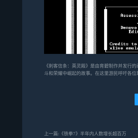
《刺客信条：英灵殿》是由育碧制作并发行的
斗和荣耀中崛起的故事。在这里游民呼吁各位
上一篇:《铁拳7》半年内人数增长超百万