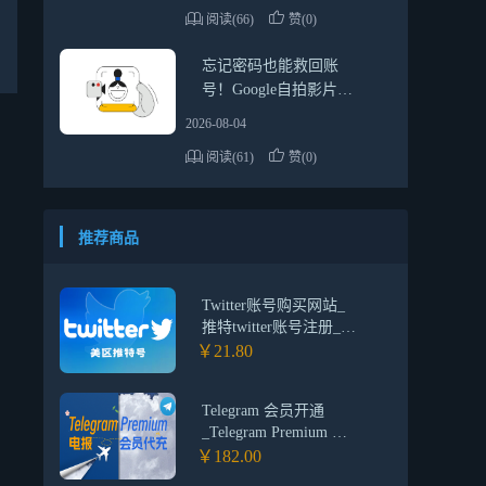
阅读(66)
赞(0)
忘记密码也能救回账
号！Google自拍影片验
证详细教学
2026-08-04
阅读(61)
赞(0)
推荐商品
Twitter账号购买网站_
推特twitter账号注册_美
国推特账号交易平台
￥21.80
（保证首登）
Telegram 会员开通
_Telegram Premium 电
报会员代开_Telegram电
￥182.00
报会员代付代购