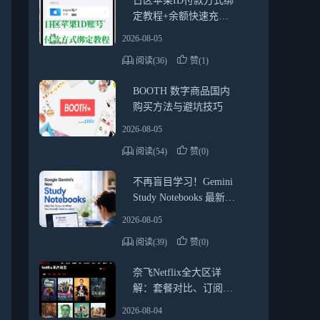
日区苹果ID付款方式绑
定教程+余额快速充值
方法（2026最新靠谱指
2026-08-05
南）
阅读(36)
赞(1)
BOOTH 数字商品国内
购买方法与避坑技巧
2026-08-05
阅读(54)
赞(0)
不再盲目学习！Gemini
Study Notebooks 最新使
用教程与实用技巧
2026-08-05
阅读(39)
赞(0)
奈飞Netflix全大区详
解：套餐对比、订阅方
式、礼品卡使用指南
2026-08-04