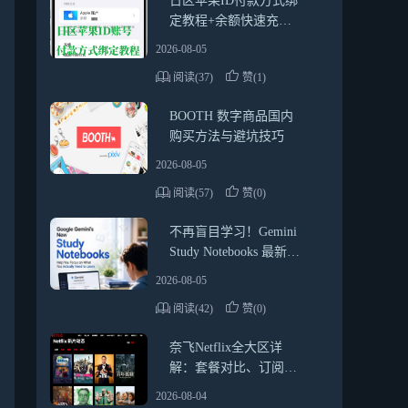
日区苹果ID付款方式绑
定教程+余额快速充值
方法（2026最新靠谱指
2026-08-05
南）
阅读(37)
赞(1)
BOOTH 数字商品国内
购买方法与避坑技巧
2026-08-05
阅读(57)
赞(0)
不再盲目学习！Gemini
Study Notebooks 最新使
用教程与实用技巧
2026-08-05
阅读(42)
赞(0)
奈飞Netflix全大区详
解：套餐对比、订阅方
式、礼品卡使用指南
2026-08-04