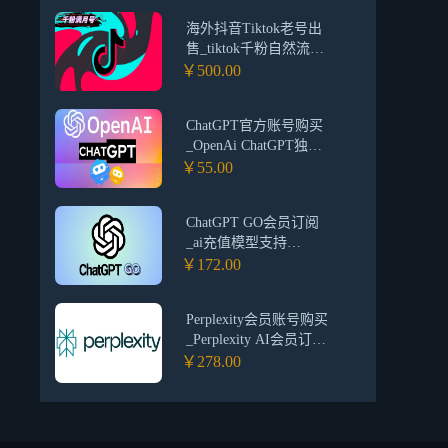
海外抖音Tiktok老号出
售_tiktok千粉自然流账
号购买_抖音国际版
￥500.00
tiktok账号批发交易平
台
ChatGPT官方账号购买
_OpenAi ChatGPT独享
成品账号一人一号 超级
￥55.00
稳定_ChatGPT账号批发
交易平台(包首登)
ChatGPT GO会员订阅
_ai充值模型支持
OpenAI账号订阅升级
￥172.00
_Chatgpt人工代充plus
Perplexity会员账号购买
_Perplexity AI会员订阅
_Perplexity Pro代充值
￥278.00
订阅_Perplexity AI Pro
会员订阅