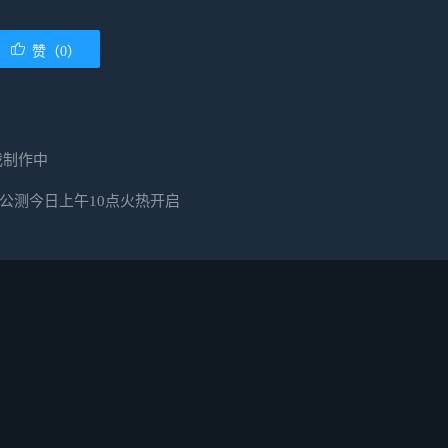
赞（0）
戏制作中
公测今日上午10点火热开启