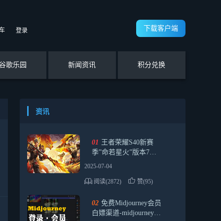
下载客户端
车
登录
谷歌乐园
新闻资讯
积分兑换
资讯
01
王者荣耀S40新赛
季”命若星火”版本7月3
日正式上线
2025-07-04
阅读(2872)
赞(95)
02
免费Midjourney会员
白嫖渠道-midjourney怎