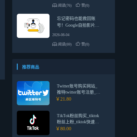
阅读(76)
赞(0)
忘记密码也能救回账
号！Google自拍影片验
证详细教学
2026-08-04
阅读(69)
赞(0)
推荐商品
Twitter账号购买网站_
推特twitter账号注册_美
国推特账号交易平台
￥21.80
（保证首登）
TikTok粉丝购买_tiktok
粉丝上粉_tiktok快速涨
粉平台
￥80.00