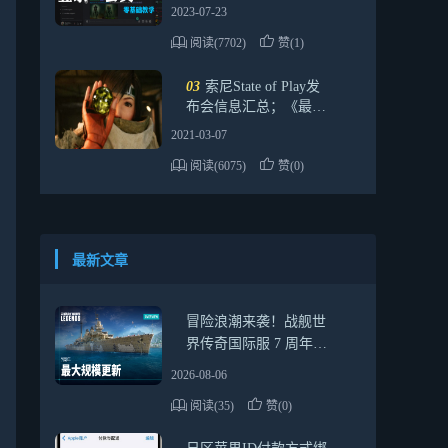
样购买会员
2023-07-23
阅读(7702)
赞(1)
03
索尼State of Play发
布会信息汇总；《最终
幻想7：重制版
2021-03-07
Intergrade》公布
阅读(6075)
赞(0)
最新文章
冒险浪潮来袭！战舰世
界传奇国际服 7 周年最
全活动指南，新船福利
2026-08-06
一网打尽
阅读(35)
赞(0)