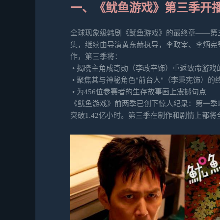
一、《鱿鱼游戏》第三季开
全球现象级韩剧《鱿鱼游戏》的最终章——第三季将
集，继续由导演黄东赫执导，李政宰、李炳宪
作，第三季将：
• 揭晓主角成奇勋（李政宰饰）重返致命游戏
• 聚焦其与神秘角色"前台人"（李秉宪饰）的
• 为456位参赛者的生存故事画上震撼句点
《鱿鱼游戏》前两季已创下惊人纪录：第一季以16
突破1.42亿小时。第三季在制作和剧情上都