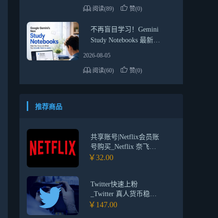
阅读(89)
赞(0)
不再盲目学习！Gemini
Study Notebooks 最新使
用教程与实用技巧
2026-08-05
阅读(60)
赞(0)
推荐商品
共享账号|Netflix会员账
号购买_Netflix 奈飞标
准账号_Netflix会员账
￥32.00
号合租>>
Twitter快速上粉
_Twitter 真人货币稳定
粉丝上粉_推特刷粉平
￥147.00
台