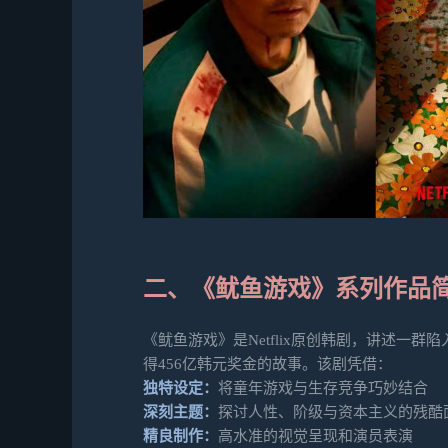
二、《鱿鱼游戏》系列作品
《鱿鱼游戏》是Netflix原创韩剧，讲述一
得456亿韩元奖金的故事。该剧凭借：
独特设定：
将童年游戏与生存竞争巧妙结合
深刻主题：
探讨人性、阶级与资本主义的残酷
精良制作：
高水准的视觉呈现和演员表演