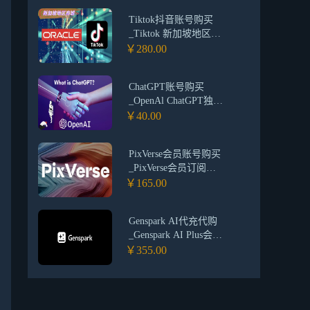
Tiktok抖音账号购买
_Tiktok 新加坡地区商
城账号_国际版海外抖
￥280.00
音tiktok电商带货专用
账号
ChatGPT账号购买
_OpenAl ChatGPT独享
成品账号购买_
￥40.00
ChatGPT稳定账号购买
批发
PixVerse会员账号购买
_PixVerse会员订阅
_PixVerse代充值订阅
￥165.00
_PixVerse月度会员订阅
代付
Genspark AI代充代购
_Genspark AI Plus会员
订阅服务开通_Genspark
￥355.00
AI会员购买