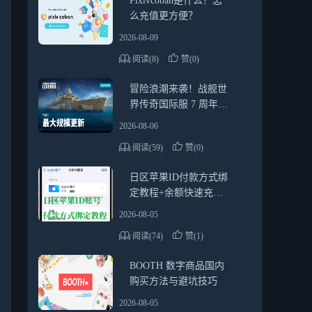
Pixivcoban是什么？怎
么充值更方便？
2026-08-09
阅读(8)
赞(0)
冒险浪潮来袭！战舰世
界传奇国际服 7 周年最
全活动指南，新船福利
2026-08-06
一网打尽
阅读(59)
赞(0)
日区苹果ID付款方式绑
定教程+余额快速充值
方法（2026最新靠谱指
2026-08-05
南）
阅读(74)
赞(1)
BOOTH 数字商品国内
购买方法与避坑技巧
2026-08-05