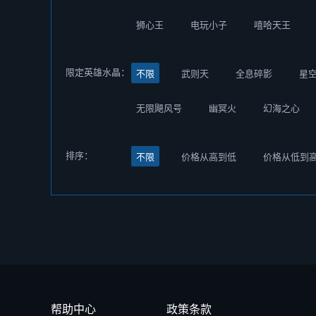
狮心王
电玩小子
嘻哈天王
限定英雄水晶：
不限
武则天
全息碎影
星
无限飓风号
幽冥火
幻海之心
排序：
不限
价格从高到低
价格从低到
帮助中心
政策条款