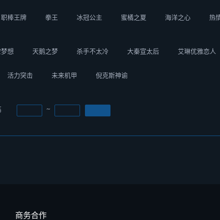
职棒王牌
拳王
冰冠公主
蜜橘之夏
海洋之心
热
空梦想
天鹅之梦
杀手不太冷
大秦宣太后
艾琳优雅恋人
活力突击
未来机甲
倪克斯神谕
高
~
商务合作