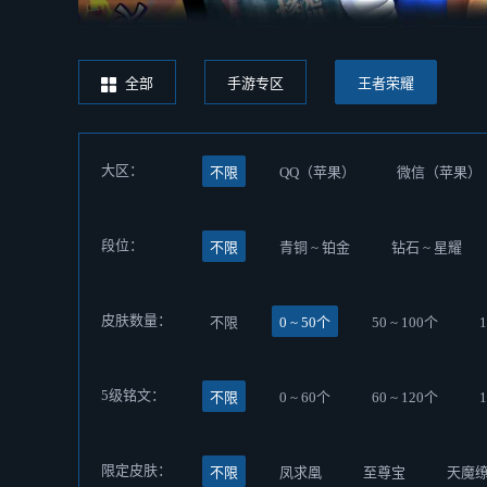
全部
手游专区
王者荣耀
大区：
不限
QQ（苹果）
微信（苹果）
段位：
不限
青铜 ~ 铂金
钻石 ~ 星耀
皮肤数量：
不限
0 ~ 50个
50 ~ 100个
5级铭文：
不限
0 ~ 60个
60 ~ 120个
限定皮肤：
不限
凤求凰
至尊宝
天魔