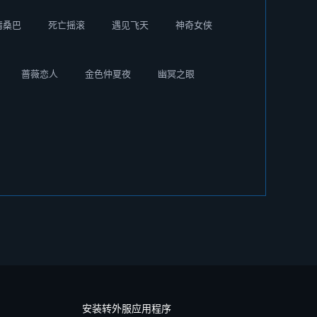
情桑巴
死亡摇滚
遇见飞天
神奇女侠
蔷薇恋人
金色仲夏夜
幽冥之眼
安装转外服应用程序