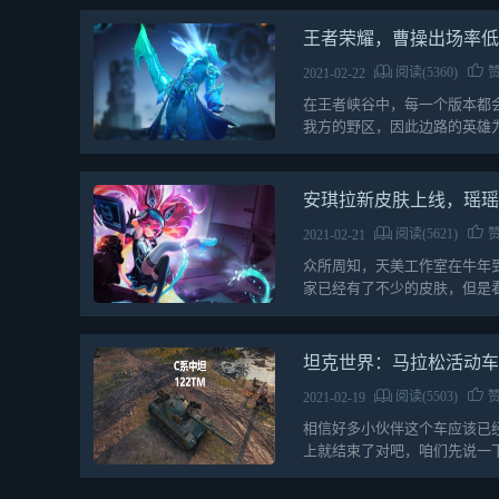
王者荣耀，曹操出场率
阅读(5360)
赞
2021-02-22
在王者峡谷中，每一个版本都
我方的野区，因此边路的英雄
不得已而为之，毕竟肥…
安琪拉新皮肤上线，瑶
阅读(5621)
赞
2021-02-21
众所周知，天美工作室在牛年
家已经有了不少的皮肤，但是
的皮肤雨还没有停止下…
坦克世界：马拉松活动车
阅读(5503)
赞
2021-02-19
相信好多小伙伴这个车应该已
上就结束了对吧，咱们先说一下
人反应都是低…