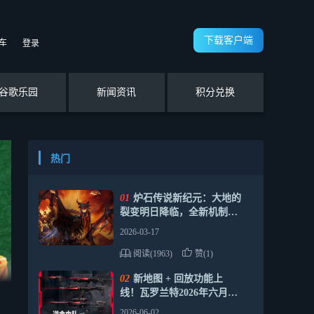
下载客户端
车
登录
谷歌乐园
新闻资讯
积分兑换
热门
01
炉石传说新纪元：大地的
裂变明日降临，全新机制与
卡组推荐
2026-03-17
阅读(1963)
赞(1)
02
新地图 + 回放功能上
线！瓦罗兰特2026年六月福
利合集请查收
2026-06-02