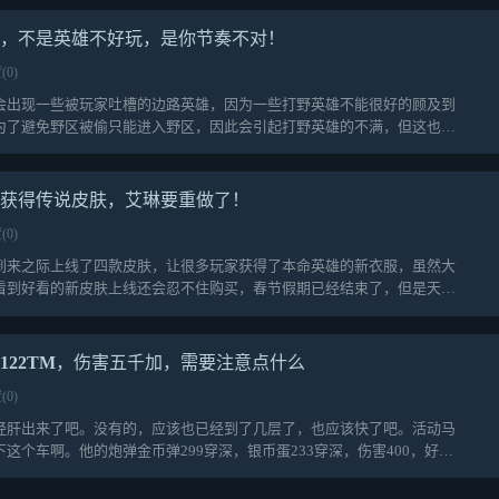
低，不是英雄不好玩，是你节奏不对！
(0)
会出现一些被玩家吐槽的边路英雄，因为一些打野英雄不能很好的顾及到
为了避免野区被偷只能进入野区，因此会引起打野英雄的不满，但这也是
瑶获得传说皮肤，艾琳要重做了！
(0)
到来之际上线了四款皮肤，让很多玩家获得了本命英雄的新衣服，虽然大
看到好看的新皮肤上线还会忍不住购买，春节假期已经结束了，但是天美
122TM，伤害五千加，需要注意点什么
(0)
经肝出来了吧。没有的，应该也已经到了几层了，也应该快了吧。活动马
这个车啊。他的炮弹金币弹299穿深，银币蛋233穿深，伤害400，好多