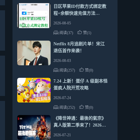
日区苹果ID付款方式绑定教
程+余额快速充值方法
（2026最新靠谱指南）
2026-08-05
阅读(37)
赞(1)
Netflix 8月追剧片单！宋江
退伍首作来袭！
2026-08-03
阅读(257)
赞(0)
7.24 上新！蛋仔 A 级副本怪
蛋疯人院开荒攻略
2026-07-24
阅读(252)
赞(0)
《降世神通：最後的氣宗》
真人版第二季来了！2026年
7月Netflix追剧推荐
2026-07-21