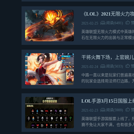
《LOL》2021无限火力
阅读(6491)
赞
2021-02-25
英雄联盟无限火力模式中英雄
石在无限火力的出装与正常模式
荐，一起来了解…
干将火舞下场，上官婉
阅读(5033)
赞
2021-02-24
中路一直以来是玩家们普遍喜
的玩家会选择用法师打边路，
的，尤其是团战的时候可…
LOL手游3月15日国服
阅读(5909)
赞
2021-02-23
英雄联盟手游国服要上线了，
赛不免让大家不满，也有很多
上国内的俱乐部都…