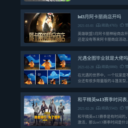
lol3月阿卡丽商店开吗
阅读(4765)
赞
2021-03-01
英雄联盟3月阿卡丽神秘商店开
还是没有等来阿卡丽商店活动，
联盟3月阿卡…
光遇全图毕业就是大佬
阅读(6060)
赞
2021-02-28
在光遇的世界中，一个玩家是
业还有很多限量版的斗篷发型
业情况关联不大，毕竟…
和平精英ss13赛季时间
阅读(5542)
赞
2021-02-26
和平精英ss13赛季是有时间
激活，那么ss13赛季时间是什
的…