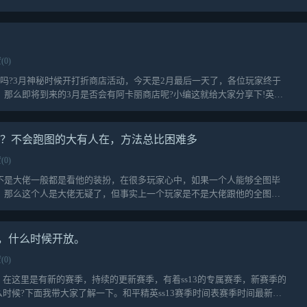
(0)
吗?3月神秘时候开打折商店活动，今天是2月最后一天了，各位玩家终于
那么即将到来的3月是否会有阿卡丽商店呢?小编这就给大家分享下!英雄
吗？不会跑图的大有人在，方法总比困难多
(0)
不是大佬一般都是看他的装扮，在很多玩家心中，如果一个人能够全图毕
，那么这个人是大佬无疑了，但事实上一个玩家是不是大佬跟他的全图毕
表，什么时候开放。
(0)
的，在这里是有新的赛季，持续的更新赛季，有着ss13的专属赛季，新赛季的
么时候?下面我带大家了解一下。和平精英ss13赛季时间表赛季时间最新