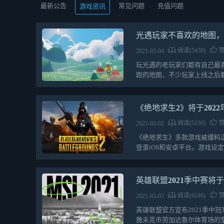
最新公告
常见问题
充值问题
游戏资讯
光遇玩家不喜欢的地图
阅读(5438)
赞
2021-03-04
玩光遇的老玩家们都有自己最
跑的地图，不少玩家上线之后
什么地图完全看玩家们…
《绝地求生2》将于2022
阅读(5230)
赞
2021-03-02
《绝地求生》多款游戏被爆料正在
登录iOS和安卓平台。游戏设
…
英雄联盟2021季中赛将
阅读(6246)
赞
2021-03-02
英雄联盟官方宣布2021季中冠军赛（
雅未克市劳加达鲁尔体育场的