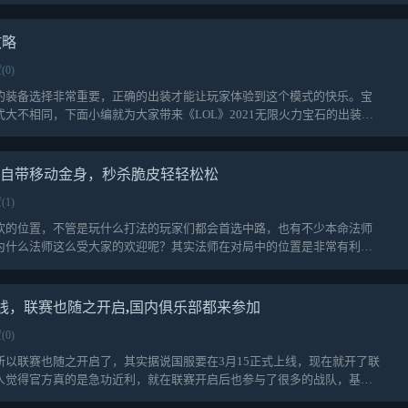
攻略
(0)
的装备选择非常重要，正确的出装才能让玩家体验到这个模式的快乐。宝
大不相同，下面小编就为大家带来《LOL》2021无限火力宝石的出装推
儿自带移动金身，秒杀脆皮轻轻松松
(1)
欢的位置，不管是玩什么打法的玩家们都会首选中路，也有不少本命法师
为什么法师这么受大家的欢迎呢？其实法师在对局中的位置是非常有利
上线，联赛也随之开启,国内俱乐部都来参加
(0)
所以联赛也随之开启了，其实据说国服要在3月15正式上线，现在就开了联
人觉得官方真的是急功近利，就在联赛开启后也参与了很多的战队，基本