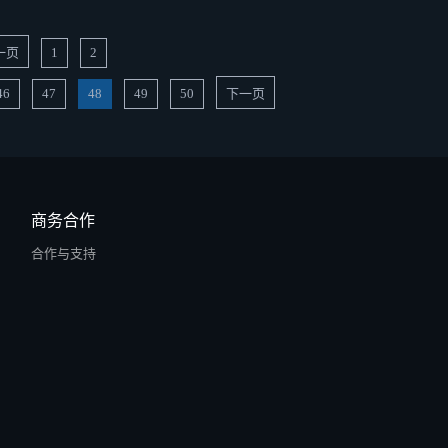
一页
1
2
46
47
48
49
50
下一页
商务合作
合作与支持