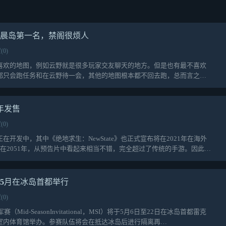
，晨岛第一名，禁阁很烦人
(0)
喜欢的地图，例如云野就是很多玩家交友聊天的地方。但是也有最不喜欢
都只会跑任务和在云野待一会，其他的地图根本都不回去跑，总而言之跑
年发售
(0)
开发中，其中《绝地求生：NewState》也正式宣布将在2021年在海外
定在2051年，从预告片中看起来相当不错，完全超过了传统的手游。因此，
于5月在冰岛首都举行
(0)
Mid-SeasonInvitational，MSI）将于5月6日至22日在冰岛首都雷克
室内体育馆举办。参赛队伍将会在抵达冰岛后进行隔离再…