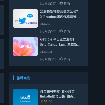
阅读(220)
赞(0)
2026最新推特会员怎么买？
X Premium国内代充保姆级
教程
2026-07-19
阅读(515)
赞(2)
GPT-5.6 今日正式发布！
Sol、Terra、Luna 三款新模
型全面解析
2026-07-09
阅读(370)
赞(1)
推荐商品
领英账号购买_专业领英
linkedin账号出售_领英
linkedin老号批发交易网站
￥55.00