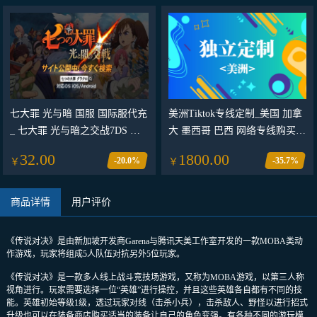
七大罪 光与暗 国服 国际服代充
美洲Tiktok专线定制_美国 加拿
_ 七大罪 光与暗之交战7DS 充
大 墨西哥 巴西 网络专线购买_
值礼包钻石充值_七大罪 光与暗
美洲tiktok跨境网络专线购买网
32.00
1800.00
-20.0%
-35.7%
￥
￥
交战7DS钻石 七大罪光与暗 国
站
服 国际服代充
商品详情
用户评价
《传说对决》是由新加坡开发商Garena与腾讯天美工作室开发的一款MOBA类动
作游戏，玩家将组成5人队伍对抗另外5位玩家。
《传说对决》是一款多人线上战斗竞技场游戏，又称为MOBA游戏，以第三人称
视角进行。玩家需要选择一位“英雄”进行操控，并且这些英雄各自都有不同的技
能。英雄初始等级1级，透过玩家对线（击杀小兵），击杀敌人、野怪以进行招式
升级也可以在装备商店购买适当的装备让自己的角色变强。有各种不同的游玩模