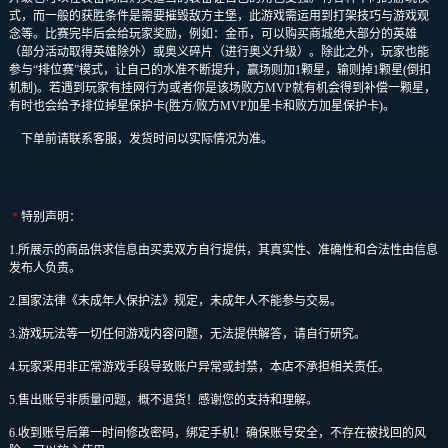
式，而一般的获胜条件是需要摧毁敌方主堡，此游戏需运用到打架技巧与游戏观
念等。比赛完毕后会给玩家奖励，例如：金币，可以购买商城绝大部分的英雄
（部分活动取得英雄除外）或奥义碎片（进行奥义升级）。除此之外，玩家也能
参与“排位赛”模式，让自己的水准不断提升，赢场则加1颗星，输则掉1颗星(倒扣
机制)。若遇到玩家有挂网行为或者你是该场败方MVP就有机会得到补偿一颗星，
有时也会给予排位掉星保护卡(胜方/败方MVP加星卡和败方加星保护卡)。
下单前请联系客服，发货时间以实际情况为准。
*
特别声明：
1.所展示的商品供求信息由买卖双方自行提供，其真实性、准确性和合法性由信息
发布人负责。
2.国家法律《未成年人保护法》规定，未成年人不能参与交易。
3.游戏玩法等一切任何游戏内容问题，无法提供解答，请自行研究。
4.玩家采用非正常游戏手段导致账户异常或封禁，本店不承担相关责任。
5.售出账号非质量问题，概不退货！感谢您的支持和理解。
6.收到账号后第一时间修改密码，绑定手机！确保账号安全，不存在被找回的风