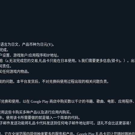
，账户默认语言为日文，产品币种为日元(Ұ)。
内完成。
户设置、游戏账户/应用程序和IP地址。
误消息（a.无法完成您的交易,礼品卡只能在日本使用。b.我们需要更多信息(锁卡)。）。
何责任。
购买任何游戏内物品。
用过程可能出现的问题。本平台发货后，不对兑换码使用过程出现的相关问题负责。
以像现金一样兑换和使用，以在 Google Play 商店中购买数以千计的书籍、歌曲、电影、应用程
商店。您可以使用这些卡购买多种产品以及进行应用内购买。
卡。使用该卡所需要做的就是输入一个简单的代码。
需使用电子邮件发送功能将礼品卡代码发送到任何电子邮件地址即可。送礼不会比这更容易！
公司，它在全球范围内提供种类繁多的服务和产品。Google Play 礼品卡可让您随时随地在