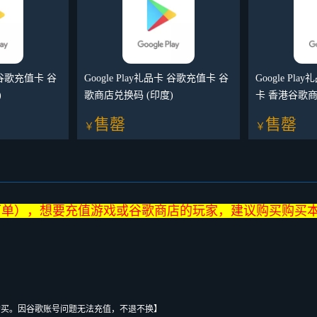
卡 谷歌充值卡 谷
Google Play礼品卡 谷歌充值卡 谷
Google Pl
)
歌商店兑换码 (印度)
卡 香港谷歌
请仔细阅读商
售罄
售罄
￥
￥
客服）
下单），想要充值游戏或谷歌商店的玩家，建议购买购买
户，请不要购买。因谷歌账号问题无法充值，不退不换】