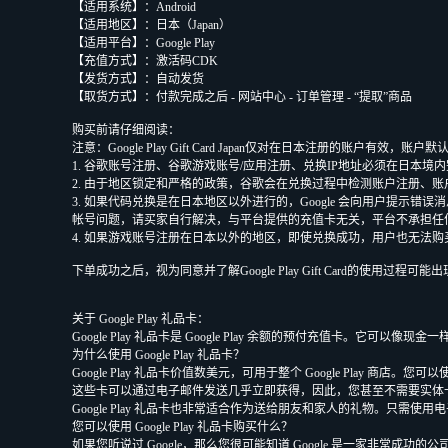
【适用系统】：Android
【适用地区】：日本（Japan）
【适用平台】：Google Play
【充值方式】：激活码CDK
【发货方式】：自动发货
【取货方式】：付款完成之后 - 网站中心 - 订单管理 - “提取”商品
购买前请仔细阅读：
注意：Google Play Gift Card Japan仅对在日本注册的账户有效
1. 谷歌账号注册、谷歌游戏账号/应用注册、兑换IP地址必须在日本境
2. 由于地区锁定和严格的政策，谷歌会在兑换过程中检测账户注册、账
3. 如果代码兑换是在日本地区以外进行的，Google 会向用户提示错
帐号问题，请买家自行解决，与平台提供的充值卡无关，平台不承担任
4. 如果游戏账号注册在日本以外的地区，即使兑换成功，用户也无法
下单成功之后，视为同意并了解Google Play Gift Card的使
关于 Google Play 礼品卡：
Google Play 礼品卡是 Google Play 余额的预付充值卡。它可
为什么使用 Google Play 礼品卡？
Google Play 礼品卡价值数美元，可用于整个 Google Play 
这些卡可以通过电子邮件发送几乎立即获得，因此，您甚至不需要实体
Google Play 礼品卡也非常适合作为送给朋友和家人的礼物。只
您可以使用 Google Play 礼品卡购买什么？
如果您听说过 Google，那么您很可能知道 Google 是一家非常成功的