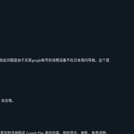
出现此问题是由于买家google帐号的消费设备不在日本境内导致。这个是
序、杂志等。
家中舒适地购买 Google Play 商店内容，例如音乐、电影、有声读物、