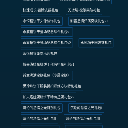
快速成长-冒险支援礼包
无止境-极限突破礼包
永恒糖饼干头像装饰礼包
甜蜜怠惰归宿突破礼包v1
永痕糖饼干登场纪念综合礼包v1
永痕糖饼干登场纪念综合礼包v2
永恒糖王国装饰礼包
永恒怠惰笼罩乐园礼包
帕夫洛娃蛋糕饼干稀有扭蛋礼包v1
诚意满满定制礼包（专属定制）
黑珍珠饼干服装折扣彩虹方块特别礼包
帕夫洛娃蛋糕饼干稀有扭蛋礼包v2
沉沦的怠惰之光特别礼包
沉沦的怠惰之光礼包I
沉沦的怠惰之光礼包II
沉沦的怠惰之光礼包III