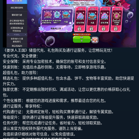
《姜饼人王国》储值代充、礼包购买及通行证服务，让您畅玩无忧！
专业代充，安全便捷：
安全保障： 采用专业加密技术，确保您的账号和支付信息安全。
快速到账： 充值后水晶秒到账，无需等待，立即畅享游戏乐趣。
超值礼包，助力冒险：
精选礼包： 提供多种超值礼包，包含水晶、饼干、宝物等丰富奖励，助您快速提
升实力。
独家优惠： 不定期推出限时折扣、满减活动，让您以更优惠的价格获取心仪礼
包。
个性化推荐： 根据您的游戏进度和需求，推荐最适合您的礼包。
通行证服务，尊享特权：
代购通行证： 无需绑定账号，轻松购买赛季通行证，解锁专属奖励。
等级提升： 提供通行证等级提升服务，快速获取高级奖励。
任务代肝： 帮您完成通行证任务，省时省力，轻松领取奖励。
请认准官方授权转外服代充服务，谨防上当受骗。
充值前请仔细核对账号信息，以免充值错误。