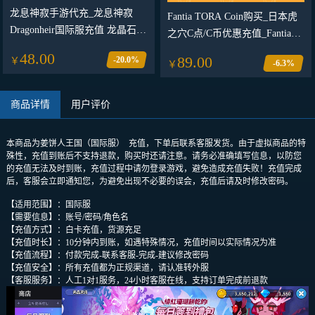
龙息神寂手游代充_龙息神寂
Fantia TORA Coin购买_日本虎
Dragonheir国际服充值 龙晶石月
之穴C点/C币优惠充值_Fantia充
卡礼包通行证代充_龙息神寂代
值卡购买网站
48.00
89.00
-20.0%
￥
充 港台服 国际服月卡礼包通行
-6.3%
￥
证龙晶石
商品详情
用户评价
本商品为姜饼人王国（国际服） 充值，下单后联系客服发货。由于虚拟商品的特
殊性，充值到账后不支持退款，购买时还请注意。请务必准确填写信息，以防您
的充值无法及时到账，充值过程中请勿登录游戏，避免造成充值失败！充值完成
后，客服会立即通知您，为避免出现不必要的误会，充值后请及时修改密码。
【适用范围】：国际服
【需要信息】：账号/密码/角色名
【充值方式】：白卡充值，货源充足
【充值时长】：10分钟内到账，如遇特殊情况，充值时间以实际情况为准
【充值流程】：付款完成-联系客服-完成-建议修改密码
【充值安全】：所有充值都为正规渠道，请认准转外服
【客服服务】：人工1对1服务，24小时客服在线，支持订单完成前退款