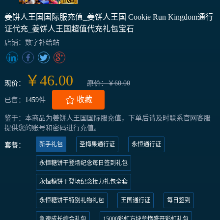
姜饼人王国国际服充值_姜饼人王国 Cookie Run Kingdom通行
证代充_姜饼人王国超值代充礼包宝石
店铺：数字补给站
￥46.00
现价：
原价：￥60.00
收藏
已售：
1459
件
鉴于：本商品为姜饼人王国国际服充值，下单后请及时联系官网客服
提供您的账号和密码进行充值。
新手礼包
圣梅果通行证
永恒通行证
套餐：
永恒糖饼干登场纪念每日签到礼包
永恒糖饼干登场纪念接力礼包全套
永恒糖饼干特别礼物礼包
王国通行证
每日签到
急速成长综合礼包
15000彩虹方块怠惰盛开彩虹礼包