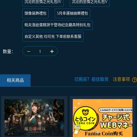
沉沦的怠惰之光礼包IV
沉沦的怠惰之光礼包V
頭像装飾禮包
5月幸運抽抽樂禮包
帕夫洛娃蛋糕饼干登场纪念磨具特别礼包
自定义其他 均可充 下单前联系客服
数量：
1
已购买？前往取货
注意事项
相关商品