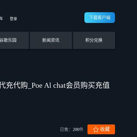
下载客户端
车
登录
谷歌乐园
新闻资讯
积分兑换
阅代充代购_Poe Al chat会员购买充值
收藏
已售：
200
件