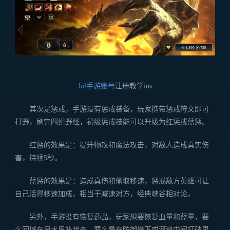
lol手游账号
注册教学ios
其次是惩戒，手游没有惩戒装备，玩家携带惩戒符文即可
打野，刷完四组野怪，初级惩戒技能可以升级为红惩或蓝惩。
红惩的效果是：提升物攻和魔法攻击，对敌人造成真实伤
害，持续5秒。
蓝惩的效果是：造成真伤和偷取移速，惩戒敌方英雄可让
自己活得移速加成，相当于减速对方，经典峡谷相对论。
另外，手游没有恢复药品，玩家想要恢复血量和蓝量，要
么回城在泉水里补状态，要么是在防御塔下或河道中间打破果