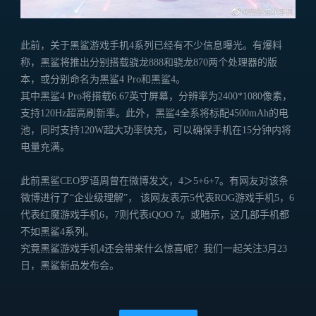
此前，关于黑鲨游戏手机4系列已经有不少信息曝光。有爆料
称，黑鲨将推出分别搭载骁龙888和骁龙870两个处理器的版
本，或分别命名为黑鲨4 Pro和黑鲨4。
其中黑鲨4 Pro将搭载6.67英寸屏幕，分辨率为2400*1080像素，
支持120Hz超高刷新率。此外，黑鲨4全系将标配4500mAh的电
池，同时支持120W超大功率快充，可以确保手机在15分钟内将
电量充满。
此前黑鲨CEO罗语周曾在微博发文，4＞5+6+7。有网友对该条
微博进行了“企业级理解”， 该网友表示5代表ROG游戏手机5，6
代表红魔游戏手机6，7则代表iQOO 7。或暗示，这几部手机都
不如黑鲨4系列。
究竟黑鲨游戏手机4还会带来什么惊喜呢？我们一起关注3月23
日，黑鲨新品发布会。