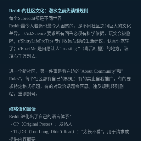
Reddit的社区文化：潜水之前先读懂规则
每个Subreddit都是不同世界
Reddit最令人着迷也最令人困惑的，是不同社区之间巨大的文化
差异。r/AskScience 要求所有回答必须有科学依据，玩笑会被删
除；r/ShittyLifeProTips 专门收集荒谬的生活建议，认真你就输
了；r/RoastMe 是自愿让人” roasting “（毒舌吐槽）的地方，玻
璃心千万别去。
进一个新社区，第一件事是看右边的”About Community”和”
Rules”。每个社区都有自己的规矩：有的禁止自我推广，有的要
求特定格式标题，有的对政治话题零容忍。违反规则轻则删
帖，重则封号。
缩略语和黑话
Reddit进化出了自己的语言体系：
• OP（Original Poster）：发帖人
• TL;DR（Too Long; Didn’t Read）：”太长不看”，用于请求或
提供内容摘要