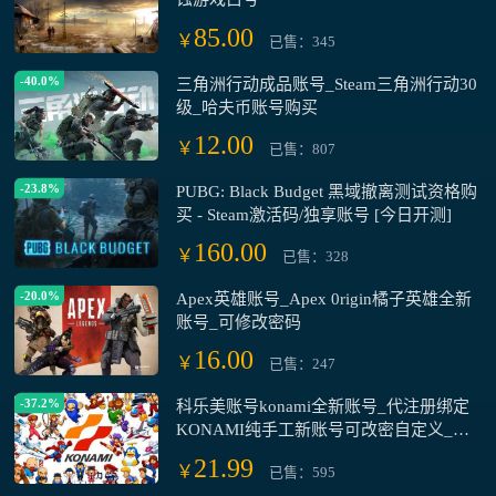
85.00
￥
已售：345
-40.0%
三角洲行动成品账号_Steam三角洲行动30
级_哈夫币账号购买
12.00
￥
已售：807
-23.8%
PUBG: Black Budget 黑域撤离测试资格购
买 - Steam激活码/独享账号 [今日开测]
160.00
￥
已售：328
-20.0%
Apex英雄账号_Apex 0rigin橘子英雄全新
账号_可修改密码
16.00
￥
已售：247
-37.2%
科乐美账号konami全新账号_代注册绑定
KONAMI纯手工新账号可改密自定义_成
品号可游戏数据入库
21.99
￥
已售：595