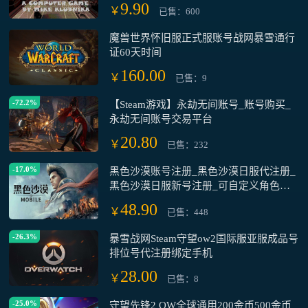
9.90
￥
已售：600
魔兽世界怀旧服正式服账号战网暴雪通行
证60天时间
160.00
￥
已售：9
-72.2%
【Steam游戏】永劫无间账号_账号购买_
永劫无间账号交易平台
20.80
￥
已售：232
-17.0%
黑色沙漠账号注册_黑色沙漠日服代注册_
黑色沙漠日服新号注册_可自定义角色名
ID_安全可靠
48.90
￥
已售：448
-26.3%
暴雪战网Steam守望ow2国际服亚服成品号
排位号代注册绑定手机
28.00
￥
已售：8
-25.0%
守望先锋2 OW全球通用200金币500金币