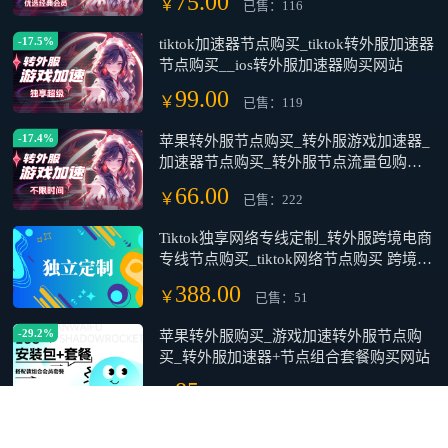
75.00
￥
已售：116
-17.5%
tiktok加速器节点购买_tiktok转外服加速器
节点购买__ios转外服加速器购买网站
99.00
￥
已售：119
-17.4%
苹果转外服节点购买_转外服游戏加速器_
加速器节点购买_转外服节点流量包购买
网址[不限时间 不叠加 一次性用品 用完即
66.00
￥
已售：222
止]
Tiktok独享网络专线定制_转外服跨境电商
专线节点购买_tiktok网络节点购买 跨境网
络专线
388.00
￥
已售：51
-29.2%
苹果转外服购买_游戏加速转外服节点购
买_转外服加速器+节点组合套餐购买网站
85
￥
已售：114
-16.5%
剑与远征2:启程 国服 AFK Journey 手游充