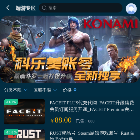
搜索
端游专区
分类不限
区域不限
价格
-11.1%
FACEIT PLUS代充代购_FACEIT升级续费
会员订阅服务开通_FACEIT Premium会员
购买_FACEIT League购买
88.00
￥
已售：680
-15.0%
RUST成品号_Steam腐蚀游戏账号_Rust腐
蚀游戏白号