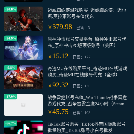
-20.8%
迈威蜘蛛侠游戏购买_迈威蜘蛛侠：迈尔
斯.莫拉莱账号充值代充
379.98
￥
已售：3
-24.9%
原神冲击账号交易平台_原神冲击账号代
充_原神冲击PC版顶级账号（美国）
15.12
￥
已售：177
-9.8%
奇迹MU在线购买平台_奇迹MU在线游戏
购买_奇迹MU在线账号代充（全球）
92.32
￥
已售：130
-17.9%
战争雷霆账号充值_War Thunde战争雷霆
游戏代充_战争雷霆金鹰24小时（Steam游
戏）
45.75
￥
已售：103
-66.7%
TikTok账号购买_TikTok抖音国际版账号
批量购买_TikTok账号小白号批发