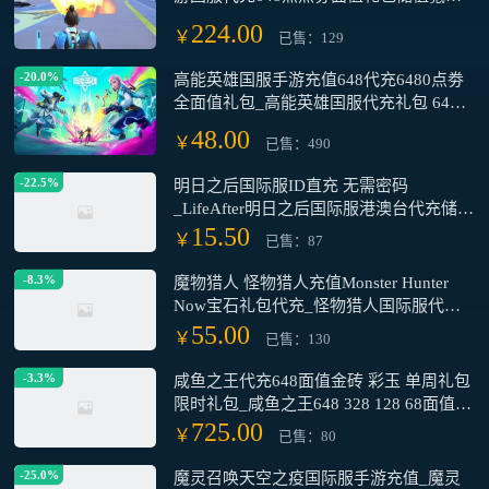
安卓高能英雄充值秒到账国服
224.00
￥
已售：129
-20.0%
高能英雄国服手游充值648代充6480点劵
全面值礼包_高能英雄国服代充礼包 648
全面值代充充值储值氪金_高能英雄648代
48.00
￥
已售：490
充6480点劵充值648元礼包国服
-22.5%
明日之后国际服ID直充 无需密码
_LifeAfter明日之后国际服港澳台代充储值
金币手游代充礼包_明日之后LifeAfter港台
15.50
￥
已售：87
服 日韩 国际服储值氪金
-8.3%
魔物猎人 怪物猎人充值Monster Hunter
Now宝石礼包代充_怪物猎人国际服代充
值宝石通行证储值氪金_怪物猎人Monster
55.00
￥
已售：130
Hunter Now 魔物猎人国际服商城礼包宝
石代充
-3.3%
咸鱼之王代充648面值金砖 彩玉 单周礼包
限时礼包_咸鱼之王648 328 128 68面值单
周活动 代充活动礼包 国服现货秒充_咸鱼
725.00
￥
已售：80
之王648/328/128/68面值彩玉 金砖 代充活
动礼包国服手游
-25.0%
魔灵召唤天空之疫国际服手游充值_魔灵