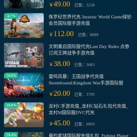
49.00
￥
已售：5238
-6.7%
侏罗纪世界代充 Jurassic World Game绿钞
会员国际服手游充值
112.00
￥
已售：8889
文明重启国际服代充Last Day Rules 点劵
订阅王牌战争手游充值
38.00
￥
已售：3683
-50.0%
雷鸣风暴：王国战争代充值
Stormbound:Kingdom War手游国际服
20.00
￥
已售：3785
-10.0%
龙村C手游充值_龙村C钻石礼包代充值_
龙村M国际服DVC代充
45.00
￥
已售：6893
-76.4%
垂钓星球国际服充值礼包_Fishing Planet