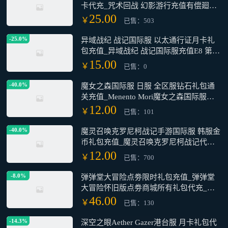
卡代充_咒术回战 幻影游行充值有偿廻珠
礼包月卡_咒术回战 幻影游行 全区服 日服
25.00
￥
已售：503
廻珠 代充 氪金 储值
-25.0%
异域战纪 战记国际服 以太通行证月卡礼
包充值_异域战纪 战记国际服充值E8 第八
史诗太乙月卡通行证代充储值氪金
15.00
￥
已售：0
_Outerplane异域战纪国际服代充充值氪金
-40.0%
魔女之森国际服 日服 全区服钻石礼包通
关充值_Menento Mori魔女之森国际服礼
包钻石月卡组合包代充_魔女之森国际服
12.00
￥
已售：101
充值钻石月卡礼包
-40.0%
魔灵召唤克罗尼柯战记手游国际服 韩服金
币礼包充值_魔灵召唤克罗尼柯战记代充
金币礼包通行证_魔灵召唤克罗尼柯战记
12.00
￥
已售：700
手游充值
-8.0%
弹弹堂大冒险点劵限时礼包充值_弹弹堂
大冒险怀旧版点劵商城所有礼包代充_弹
弹堂大冒险怀旧版点券全部面值代充
46.00
￥
已售：130
-14.3%
深空之眼Aether Gazer港台服 月卡礼包代