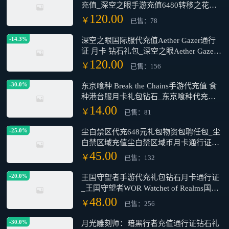
充值_深空之眼手游充值6480转移之花礼
包_深空之眼Aether Gazer代充商城所有礼
120.00
￥
已售：78
包 通行证 月卡
-14.3%
深空之眼国际服代充值Aether Gazer通行
证 月卡 钻石礼包_深空之眼Aether Gazer
充值月卡6480礼包代充_深空之眼代充商
120.00
￥
已售：156
城所有礼包 通行证 月卡
-30.0%
东京喰种 Break the Chains手游代充值 食
种港台服月卡礼包钻石_东京喰种代充值
港台服基金 通行证 钻石_东京喰种 Break
14.00
￥
已售：81
the Chains充值钻石基金通行证礼包代充
-25.0%
尘白禁区代充648元礼包物资包聘任包_尘
白禁区域充值尘白禁区域币月卡通行证礼
包代充_尘白禁区域国际服日服港台服充
45.00
￥
已售：132
值
-20.0%
王国守望者手游代充礼包钻石月卡通行证
_王国守望者WOR Watchet of Realms国际
服礼包通行证月卡代充_王国守望者代充
48.00
￥
已售：256
商城所有礼包通行证
-30.0%
月光雕刻师：暗黑行者充值通行证钻石礼