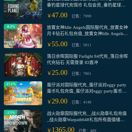
垂钓星球代充饵币 礼包会员_垂钓星球钓
鱼辅助道具购买
47.00
￥
已售：7999
-8.3%
放置女神Idle Angels国际服代充_放置女神
月卡钻石礼包充值_放置女神Idle Angels国
际服手游充值储值氪金
55.00
￥
已售：5811
落日余晖国际服 Farlight 84代充_落日余晖
代充钻石 无需登录 ID直冲
25.00
￥
已售：7861
-17.1%
蛋仔派对国际服代充_蛋仔派对eggy party
蛋币礼包充值_蛋仔派对eggy party蛋币会
员礼包硬币罐代充
29.00
￥
已售：4148
-2.5%
战火勋章国际服代充__战火勋章礼包充值
_战火勋章Warpath648礼包所有面值储值
氪金
1365.00
￥
已售：489