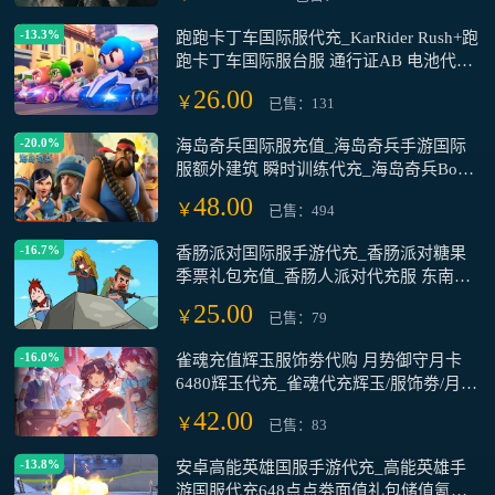
-13.3%
跑跑卡丁车国际服代充_KarRider Rush+跑
跑卡丁车国际服台服 通行证AB 电池代储
值代充_跑跑卡丁车国际服手游代充
26.00
￥
已售：131
-20.0%
海岛奇兵国际服充值_海岛奇兵手游国际
服额外建筑 瞬时训练代充_海岛奇兵Boom
Beach国际服 港台服代充储值氪金
48.00
￥
已售：494
-16.7%
香肠派对国际服手游代充_香肠派对糖果
季票礼包充值_香肠人派对代充服 东南亚
服
25.00
￥
已售：79
-16.0%
雀魂充值辉玉服饰劵代购 月势御守月卡
6480辉玉代充_雀魂代充辉玉/服饰劵/月卡
2800 3660 6480辉玉充值_雀魂代充辉玉
42.00
￥
已售：83
服饰 月卡 月势御守氪金6480代充充值
-13.8%
安卓高能英雄国服手游代充_高能英雄手
游国服代充648点点劵面值礼包储值氪金_