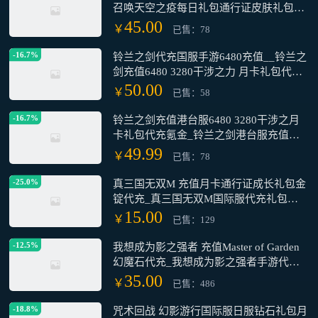
召唤天空之疫每日礼包通行证皮肤礼包代
充值储值氪金_魔灵召唤天空之疫代各种
45.00
￥
已售：78
面值礼包代充值
-16.7%
铃兰之剑代充国服手游6480充值__铃兰之
剑充值6480 3280干涉之力 月卡礼包代充_
铃兰之剑手游充值648 328 198 98全面值
50.00
￥
已售：58
国际港台国际服代充
-16.7%
铃兰之剑充值港台服6480 3280干涉之月
卡礼包代充氪金_铃兰之剑港台服充值
6480/3280/1980/980颗干涉之力月卡代充_
49.99
￥
已售：78
铃兰之剑充值6480 3280干涉之力 月卡礼
包代充
-25.0%
真三国无双M 充值月卡通行证成长礼包金
锭代充_真三国无双M国际服代充礼包月
卡充值储值氪金_真三国无双M国际服充
15.00
￥
已售：129
值正规白卡 月卡通行证成长礼包代充
-12.5%
我想成为影之强者 充值Master of Garden
幻魔石代充_我想成为影之强者手游代充
港台服 幻魔石通行证白卡充值_我想成为
35.00
￥
已售：486
影之强者 Master of Garden港台服 幻魔石
通行证代充值
-18.8%
咒术回战 幻影游行国际服日服钻石礼包月