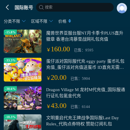
搜索
国际账号
分类不限
区域不限
价格
-15.8%
魔兽世界亚服台服NT月卡季卡PLUS直升
徽章 香港台湾暴雪战网礼包充值
160.00
￥
已售：9595
-33.3%
蛋仔派对国际服代充 eggy party 蛋币礼包
充值_蛋仔派对充值送蛋币 ID直充无需上
号
20.00
￥
已售：5904
-38.6%
Dragon Village M 龙村M代充值_国际服通
行证礼包氪金代充
43.00
￥
已售：6144
-18.3%
文明重启代充王牌战争国际服Last Day
Rules_代购点券特权 赞助订阅礼包