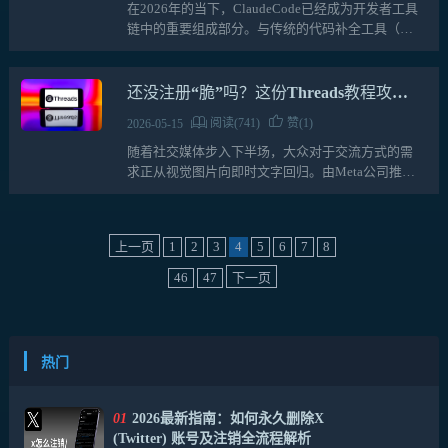
在2026年的当下，ClaudeCode已经成为开发者工具
链中的重要组成部分。与传统的代码补全工具（如
早期版本的GitHubCopilot）不同，它不仅仅是“写下
一行代码”，而是一个能够理解整个代码库…
还没注册“脆”吗？这份Threads教程攻略
全书帮你快速上手
阅读(741)
赞(1)
2026-05-15
随着社交媒体步入下半场，大众对于交流方式的需
求正从视觉图片向即时文字回归。由Meta公司推出
的Threads自发布以来，凭借其与Instagram的深度关
联以及极简的互动逻辑，迅速成为全球范围内不可
忽…
上一页
1
2
3
4
5
6
7
8
46
47
下一页
热门
01
2026最新指南：如何永久删除X
(Twitter) 账号及注销全流程解析