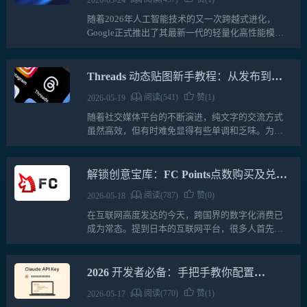
2026-05-24
随着2026年人工智能技术的又一次跨越式进化，
Google正式推出了其最新一代的轻量化高性能模型
——Gemini3.5Flash。如果说早期的AI只是一个问答
机器人，那么Gemini3.5Flash的…
Threads 动态贴图新手教程：从发布到回
复，让你的串文更有趣
阅读(541)
赞(1)
2026-05-19
随着社交媒体平台的不断演进，纯文字的交流方式
虽然高效，但有时难免显得有些单调和乏味。为了
打破这种沉闷，让用户在表达情感时更加生动，
Meta旗下的社交平台Threads近期推出了一项令人眼
前一亮的新功能…
解锁创意宝库：FC Points点数购买及兑换
流程详解
阅读(787)
赞(0)
2026-05-18
在互联网高度发达的今天，跨国界的数字化消费已
成为常态。提到日本的互联网平台，很多人首先会
想到社交媒体或大型电商，但有一个老牌平台在数
字内容交易和个人创作领域始终占据着举足轻重的
地位，那就是FC2。无论…
2026 开发者必备：手把手教你配置
Claude Code，开启 AI 自主编程时代
阅读(770)
赞(1)
2026-05-17