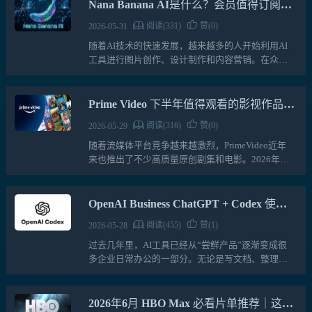
然能够满足基础需…
Nana Banana AI是什么？会员值得订阅
吗？一文带你全面了解
阅读(331)
赞(0)
2026-05-31
随着AI技术的快速发展，越来越多的人开始利用AI
工具进行图片创作、设计制作和内容营销。在众多
AI绘图工具中，NanaBananaAI凭借强大的图像生成
和编辑能力，逐渐受到设计师、电商卖家、自媒体
创作者…
Prime Video 下半年值得观看的影视作品推
荐
阅读(316)
赞(0)
2026-05-29
随着流媒体平台竞争越来越激烈，PrimeVideo近年
来也推出了不少高质量原创剧集和电影。2026年上
半年，PrimeVideo凭借多部热门作品吸引了大量观
众，而下半年同样有不少值得期待的新内容。对
于…
OpenAI Business ChatGPT + Codex 使用
指南与实用技巧
阅读(455)
赞(1)
2026-05-28
过去几年里，AI工具已经从“尝鲜产品”逐渐变成很
多企业日常办公的一部分。无论是写文档、整理会
议纪要，还是生成代码、修复Bug，越来越多的团队
开始把AI当成真正的生产力工具来使用。不过，当
AI从个人工具…
2026年6月 HBO Max 必看片单推荐｜这个