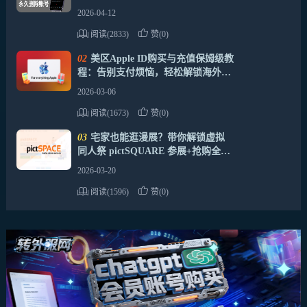
2026-04-12
阅读(2833)
赞(0)
02
美区Apple ID购买与充值保姆级教
程：告别支付烦恼，轻松解锁海外应
用
2026-03-06
阅读(1673)
赞(0)
03
宅家也能逛漫展？带你解锁虚拟
同人祭 pictSQUARE 参展+抢购全攻
略！
2026-03-20
阅读(1596)
赞(0)