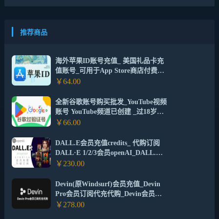
推荐商品
海外苹果ID账号充值_ 美国礼品卡充
值账号_可用于App Store商店付费应
用内购
￥64.00
全新谷歌账号购买批发_YouTube视频
账号 YouTube频道已创建 _过18岁验
证Gmail邮箱账号
￥66.00
DALL.E会员充值credits_ 代购订阅
DALL·E 1/2/3会员openAI_DALL.E
达利绘画
￥230.00
Devin(原Windsurf)会员充值_Devin
Pro会员订阅代充代购_Devin会员充
值代购平台
￥278.00