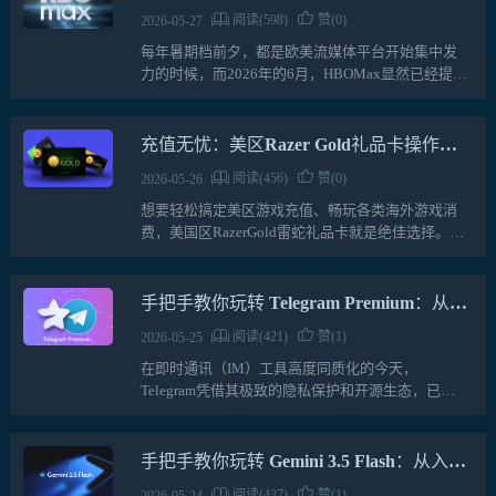
月真的值得开会员
阅读(598)
赞(0)
2026-05-27
每年暑期档前夕，都是欧美流媒体平台开始集中发
力的时候，而2026年的6月，HBOMax显然已经提前
进入“神仙打架”模式。不管你平时喜欢奇幻、科
幻、悬疑、动画还是高质量电影，6月的HBOMax基
本都能找…
充值无忧：美区Razer Gold礼品卡操作流
程详解
阅读(456)
赞(0)
2026-05-26
想要轻松搞定美区游戏充值、畅玩各类海外游戏消
费，美国区RazerGold雷蛇礼品卡就是绝佳选择。作
为雷蛇官方推出的正规充值卡，它适配美区雷蛇钱
包账户，一键充值雷蛇币，使用便捷又安全。不管
是购置游戏本体…
手把手教你玩转 Telegram Premium：从入
门到高效实战全攻略
阅读(421)
赞(1)
2026-05-25
在即时通讯（IM）工具高度同质化的今天，
Telegram凭借其极致的隐私保护和开源生态，已经
吸引了全球超过9亿的活跃用户。然而，随着信息量
的爆炸式增长，普通版功能有时难以满足高强度办
公和极致资源控的需…
手把手教你玩转 Gemini 3.5 Flash：从入门
到高效应用实战
阅读(437)
赞(1)