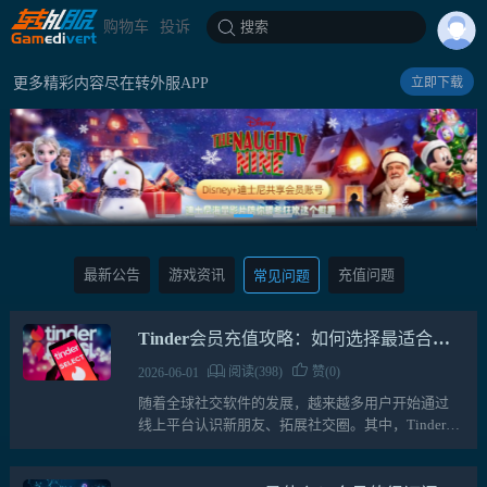
购物车
投诉
搜索
更多精彩内容尽在转外服APP
立即下载
最新公告
游戏资讯
充值问题
常见问题
Tinder会员充值攻略：如何选择最适合自
己的会员方案
阅读(398)
赞(0)
2026-06-01
随着全球社交软件的发展，越来越多用户开始通过
线上平台认识新朋友、拓展社交圈。其中，Tinder凭
借简单高效的滑动匹配机制，成为全球最受欢迎的
社交应用之一。对于很多活跃用户来说，免费版虽