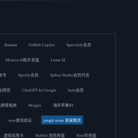
Banana
GitHub Copilot
Speechify会员
Monica AI助手充值
Luma AI
账号
Spotify会员
Qobuz Studio会员代充
奈飞|网非
ChatGPT for Google
hulu会员
ok跨境电商
Heygen
海外苹果ID
wise激活验证
jungle scout 卖家精灵
虚拟信用卡
Bubble 泡泡充值
Soul币充值