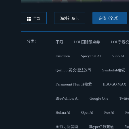
全部
海外礼品卡
充值（全球）
分类：
不限
LOL国际服点券
LOL手游
Unscreen
Spicychat AI
Suno AI
Quillbot英文语法改写
Symbolab会员
Paramount Plus 派拉蒙
HBO GO MAX
BlueWillow Al
Google One
Twit
Holara AI
OpenAI
Poe AI
Pe
画师订阅赞助
Skype点数充值
Y