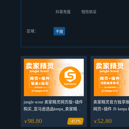
抖音充值
短信验证
区域：
不限
jungle scout 卖家精灵网页版+插件
卖家精灵官方独享账
购买_亚马逊选品keepa_卖家精灵
网页+插件 JS keepa 
helium 10 sif
亚马逊选品工具
98.80
52.80
-17.7%
￥
￥