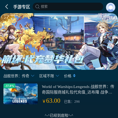
搜索
手游专区
战舰世界：传奇
区域不限
价格
-37.0%
World of Warships:Lengends 战舰世界：传
奇国际服商城礼包代充值_达布隆 战争宝
箱 稳步前进
63.00
￥
已售：296
^-^已经到底啦^-^