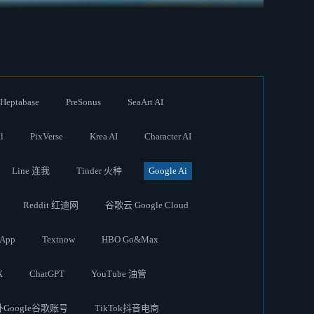
Heptabase
PreSonus
SeaArt AI
l
PixVerse
Krea AI
Character AI
Line 连我
Tinder 火种
Google Ai
Reddit 红迪网
谷歌云 Google Cloud
App
Textnow
HBO Go&Max
X
ChatGPT
YouTube 油管
Google谷歌账号
TikTok抖音电商