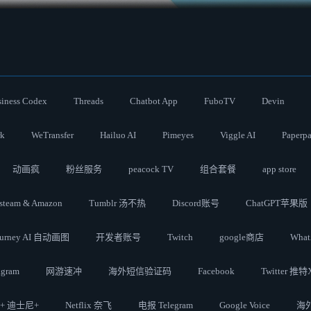
iness Codex
Threads
Chatbot App
FuboTV
Devin
rk
WeTransfer
Hailuo AI
Pimeyes
Viggle AI
Paperpa
动画疯
粉丝服务
peacock TV
组合套餐
app store
steam & Amazon
Tumblr 汤不热
Discord账号
ChatGPT苹果版
ourney AI 自动画图
开发者账号
Twitch
google商店
What
agram
网游速冲
海外短信验证码
Facebook
Twitter 推特
y + 迪士尼+
Netflix 奈飞
电报 Telegram
Google Voice
海外